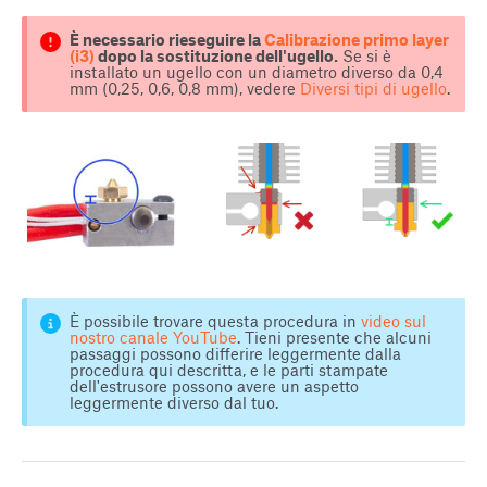
È necessario rieseguire la
Calibrazione primo layer
(i3)
dopo la sostituzione dell'ugello.
Se si è
installato un ugello con un diametro diverso da 0,4
mm (0,25, 0,6, 0,8 mm), vedere
Diversi tipi di ugello
.
È possibile trovare questa procedura in
video sul
nostro canale YouTube
. Tieni presente che alcuni
passaggi possono differire leggermente dalla
procedura qui descritta, e le parti stampate
dell'estrusore possono avere un aspetto
leggermente diverso dal tuo.