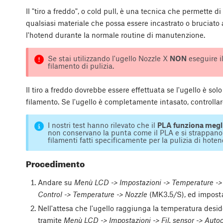
Il "tiro a freddo", o cold pull, è una tecnica che permette d
qualsiasi materiale che possa essere incastrato o bruciato al
l'hotend durante la normale routine di manutenzione.
Se stai utilizzando l'ugello Nozzle X
NON
eseguire il
filamento di pulizia.
Il tiro a freddo dovrebbe essere effettuata se l'ugello è so
filamento. Se l'ugello è completamente intasato, controlla
I nostri test hanno rilevato che il
PLA funziona meglio
non conservano la punta come il PLA e si strappano o
filamenti fatti specificamente per la pulizia di hoten
Procedimento
Andare su
Menù LCD -> Impostazioni -> Temperature ->
Control -> Temperature -> Nozzle
(MK3.5/S), ed imposta
Nell'attesa che l'ugello raggiunga la temperatura desider
tramite
Menù LCD -> Impostazioni -> Fil. sensor -> Autoca