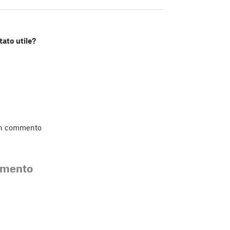
tato utile?
un commento
mmento