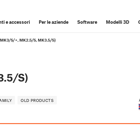
i e accessori
Per le aziende
Software
Modelli 3D
 (MK3/S/+, MK2.5/S, MK3.5/S)
.5/S)
AMILY
OLD PRODUCTS