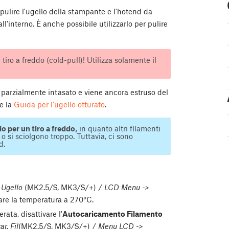
i pulire l'ugello della stampante e l'hotend da
l'interno. È anche possibile utilizzarlo per pulire
 tiro a freddo (cold-pull)! Utilizza solamente il
lo parzialmente intasato e viene ancora estruso del
re la
Guida per l'ugello otturato
.
 per un tiro a freddo,
in quanto altri filamenti
 si sciolgono troppo. Tuttavia, ci sono
d.
 Ugello
(MK2.5/S, MK3/S/+) /
LCD Menu ->
re la temperatura a 270°C.
ata, disattivare l'
Autocaricamento Filamento
r. Fil
(MK2.5/S, MK3/S/+) /
Menu LCD ->