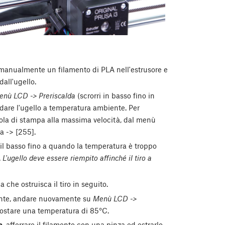
 manualmente un filamento di PLA nell'estrusore e
all'ugello.
enù LCD -> Preriscalda
(scrorri in basso fino in
ddare l'ugello a temperatura ambiente. Per
ntola di stampa alla massima velocità, dal menù
a -> [255].
il basso fino a quando la temperatura è troppo
.
L'ugello deve essere riempito affinché il tiro a
 che ostruisca il tiro in seguito.
iente, andare nuovamente su
Menù LCD ->
stare una temperatura di 85°C.
a
, afferrare il filamento con una pinza ed estrarlo