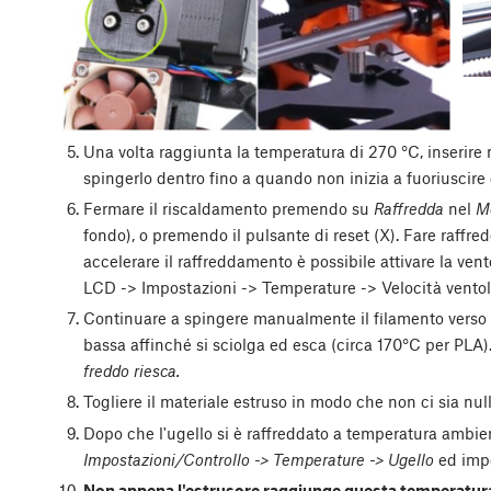
Una volta raggiunta la temperatura di 270 °C, inserire
spingerlo dentro fino a quando non inizia a fuoriuscire d
Fermare il riscaldamento premendo su
Raffredda
nel
M
fondo), o premendo il pulsante di reset (X). Fare raffre
accelerare il raffreddamento è possibile attivare la ve
LCD -> Impostazioni -> Temperature -> Velocità ventol
Continuare a spingere manualmente il filamento verso 
bassa affinché si sciolga ed esca (circa 170°C per PLA)
freddo riesca.
Togliere il materiale estruso in modo che non ci sia nulla
Dopo che l'ugello si è raffreddato a temperatura amb
Impostazioni/Controllo -> Temperature -> Ugello
ed impo
Non appena l'estrusore raggiunge questa temperatur