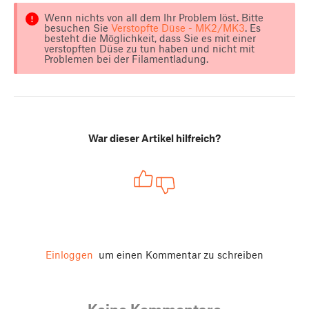
Wenn nichts von all dem Ihr Problem löst. Bitte
besuchen Sie
Verstopfte Düse - MK2/MK3
. Es
besteht die Möglichkeit, dass Sie es mit einer
verstopften Düse zu tun haben und nicht mit
Problemen bei der Filamentladung.
War dieser Artikel hilfreich?
Einloggen
um einen Kommentar zu schreiben