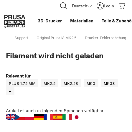
Deutsch
Login
3D-Drucker
Materialien
Teile
&
Zubehö
Support
Original Prusa i3 MK2.5
Drucker-Fehlerbehebung
Filament wird nicht geladen
Relevant für
PLUS 1.75 MM
MK2.5
MK2.5S
MK3
MK3S
+
Artikel
ist auch in folgenden Sprachen verfügbar