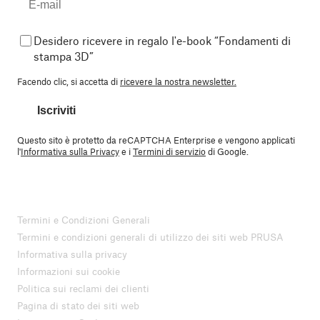
Desidero ricevere in regalo l'e-book “Fondamenti di
stampa 3D”
Facendo clic, si accetta di
ricevere la nostra newsletter.
Iscriviti
Questo sito è protetto da reCAPTCHA Enterprise e vengono applicati
l'
Informativa sulla Privacy
e i
Termini di servizio
di Google.
Termini e Condizioni Generali
Termini e condizioni generali di utilizzo dei siti web PRUSA
Informativa sulla privacy
Informazioni sui cookie
Politica sui reclami dei clienti
Pagina di stato dei siti web