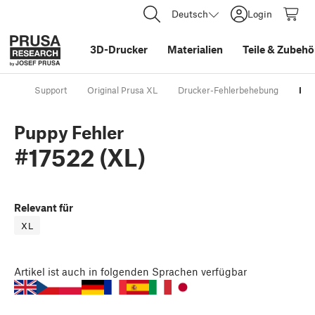
Deutsch
Login
3D-Drucker
Materialien
Teile
&
Zubehö
Support
Original Prusa XL
Drucker-Fehlerbehebung
Pup
Puppy Fehler
#17522 (XL)
Relevant für
XL
Artikel
ist auch in folgenden Sprachen verfügbar