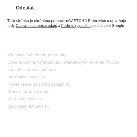
Odeslat
Tato stránka je chráněna pomocí reCAPTCHA Enterprise a uplatňuje
tedy
Ochranu osobních údajů
a
Podmínky použití
společnosti Google.
Všeobecné obchodní podmínky
Obecné podmínky používání internetových stránek PRUSA
Zásady ochrany soukromí
Informace o cookies
Proces řešení stížností zákazníků
Stavová stránka webu
Nastavení cookies
Recyklace 3D tiskárny