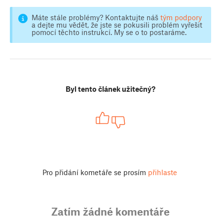
Máte stále problémy? Kontaktujte náš
tým podpory
a dejte mu vědět, že jste se pokusili problém vyřešit
pomocí těchto instrukcí. My se o to postaráme.
Byl tento článek užitečný?
Pro přidání kometáře se prosím
přihlaste
Zatím žádné komentáře