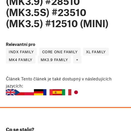
(MK3.9) #28510
(MK3.5S) #23510
(MK3.5) #12510 (MINI)
Relevantní pro
INDX FAMILY
CORE ONE FAMILY
XL FAMILY
MK4 FAMILY
MK3.9 FAMILY
+
Článek
Tento článek je také dostupný v následujících
jazycích:
Co se stalo?