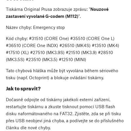
Tiskárna Original Prusa zobrazuje zprávu: "
Nouzové
zastavení vyvolané G-codem (M112)
".
Název chyby: Emergency stop
Kód chyby: #31510 (CORE One) #35510 (CORE One L)
#36510 (CORE One INDX) #26510 (MK4S) #13510 (MK4)
#17510 (XL) #27510 (MK3.9S) #21510 (MK3.9) #28510
(MK3.5S) #23510 (MK3.5) #12510 (MINI)
Tato chybová hláška může být vyvolána během sériového
tisku (např. Octoprint) a blokuje ovládání tiskárny.
Jak to spravit?
Dočasně odpojte od tiskárny jakékoli externí zařízení,
restartujte tiskárnu a zkuste tisknout pomocí USB flash
disku naformátovaného na FAT32. Zjistěte, zda se při tisku
přes USB neobjeví jiná chyba, a podívejte se do příslušného
článku dle nové chyby.