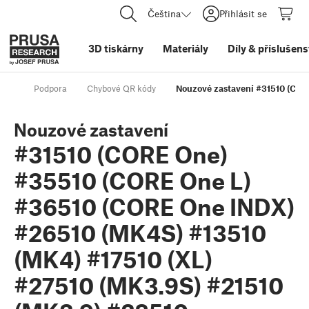
Čeština
Přihlásit se
3D tiskárny
Materiály
Díly
&
příslušens
Podpora
Chybové QR kódy
Nouzové zastavení #31510 (COR
Nouzové zastavení
#31510 (CORE One)
#35510 (CORE One L)
#36510 (CORE One INDX)
#26510 (MK4S) #13510
(MK4) #17510 (XL)
#27510 (MK3.9S) #21510