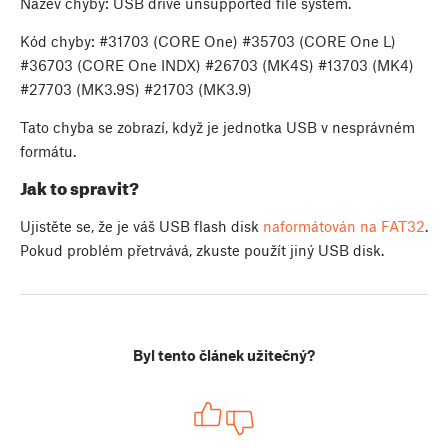
Název chyby: USB drive unsupported file system.
Kód chyby: #31703 (CORE One) #35703 (CORE One L)
#36703 (CORE One INDX) #26703 (MK4S) #13703 (MK4)
#27703 (MK3.9S) #21703 (MK3.9)
Tato chyba se zobrazí, když je jednotka USB v nesprávném
formátu.
Jak to spravit?
Ujistěte se, že je váš USB flash disk
naformátován na FAT32
.
Pokud problém přetrvává, zkuste použít jiný USB disk.
Byl tento článek užitečný?