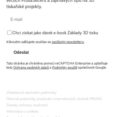
tiskařské projekty.
Chci získat jako dárek e-book Základy 3D tisku
Kliknutím udělujete souhlas se
zasíláním newsletteru
.
Odeslat
Tato stránka je chráněna pomocí reCAPTCHA Enterprise a uplatňuje
tedy
Ochranu osobních údajů
a
Podmínky použití
společnosti Google.
Všeobecné obchodní podmínky
Obecné podmínky používání internetových stránek PRUSA
Zásady ochrany soukromí
Informace o cookies