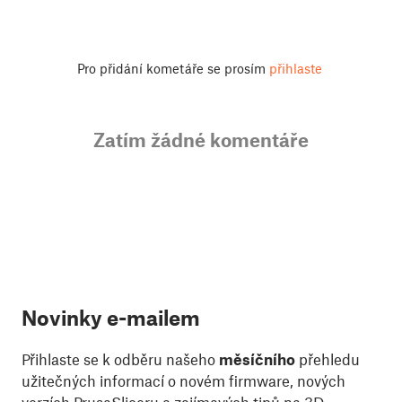
Pro přidání kometáře se prosím
přihlaste
Zatím žádné komentáře
Novinky e-mailem
Přihlaste se k odběru našeho
měsíčního
přehledu
užitečných informací o novém firmware, nových
verzích PrusaSliceru a zajímavých tipů na 3D