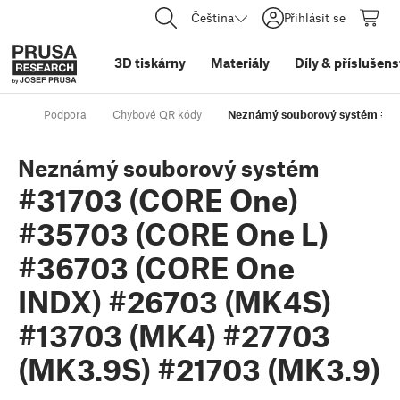
Čeština
Přihlásit se
3D tiskárny
Materiály
Díly
&
příslušens
Podpora
Chybové QR kódy
Neznámý souborový systém #31
Neznámý souborový systém
#31703 (CORE One)
#35703 (CORE One L)
#36703 (CORE One
INDX) #26703 (MK4S)
#13703 (MK4) #27703
(MK3.9S) #21703 (MK3.9)