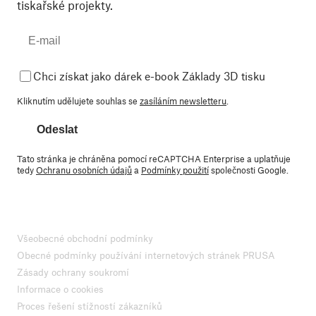
tiskařské projekty.
Chci získat jako dárek e-book Základy 3D tisku
Kliknutím udělujete souhlas se
zasíláním newsletteru
.
Odeslat
Tato stránka je chráněna pomocí reCAPTCHA Enterprise a uplatňuje
tedy
Ochranu osobních údajů
a
Podmínky použití
společnosti Google.
Všeobecné obchodní podmínky
Obecné podmínky používání internetových stránek PRUSA
Zásady ochrany soukromí
Informace o cookies
Proces řešení stížností zákazníků