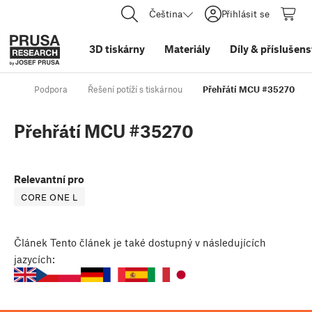
Čeština
Přihlásit se
3D tiskárny
Materiály
Díly
&
příslušens
Podpora
Řešení potíží s tiskárnou
Přehřátí MCU #35270
Přehřátí MCU #35270
Relevantní pro
CORE ONE L
Článek
Tento článek je také dostupný v následujících
jazycích: