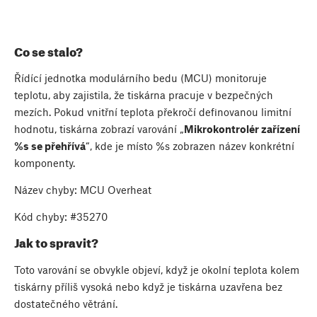
Co se stalo?
Řídící jednotka modulárního bedu (MCU) monitoruje
teplotu, aby zajistila, že tiskárna pracuje v bezpečných
mezích. Pokud vnitřní teplota překročí definovanou limitní
hodnotu, tiskárna zobrazí varování „
Mikrokontrolér zařízení
%s se přehřívá
“, kde je místo %s zobrazen název konkrétní
komponenty.
Název chyby: MCU Overheat
Kód chyby: #35270
Jak to spravit?
Toto varování se obvykle objeví, když je okolní teplota kolem
tiskárny příliš vysoká nebo když je tiskárna uzavřena bez
dostatečného větrání.