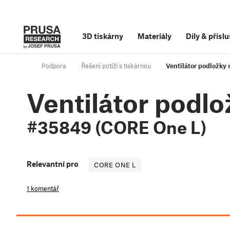
3D tiskárny
Materiály
Díly
&
příslu
Podpora
Řešení potíží s tiskárnou
Ventilátor podložky
Ventilátor podlo
#35849 (CORE One L)
Relevantní pro
CORE ONE L
1 komentář