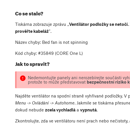
Co se stalo?
Tiskárna zobrazuje zprávu „
Ventilátor podložky se netočí.
prověřte kabeláž
“.
Název chyby: Bed fan is not spinning
Kód chyby: #35849 (CORE One L)
Jak to spravit?
Nedemontujte panely ani nerozebírejte součásti vyhří
protože to může představovat
bezpečnostní riziko k
Najděte ventilátor na spodní straně vyhřívané podložky. 
Menu -> Ovládání -> Autohome
. Jakmile se tiskárna přesu
dokud nebude
zcela vychladlá
a
vypnutá
.
Zkontrolujte, zda ve ventilátoru není prach nebo nečistoty, 