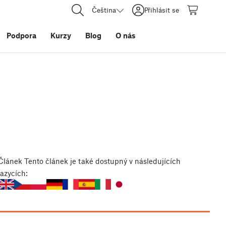
Čeština
Přihlásit se
Podpora
Kurzy
Blog
O nás
Článek
Tento článek je také dostupný v následujících
jazycích: