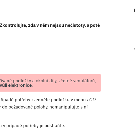
 Zkontrolujte, zda v něm nejsou nečistoty, a poté
vané podložky a okolní díly, včetně ventilátorů,
vůli elektronice
.
V případě potřeby zvedněte podložku v menu
LCD
ne do požadované polohy, nemanipulujte s ní,
a v případě potřeby je odstraňte.