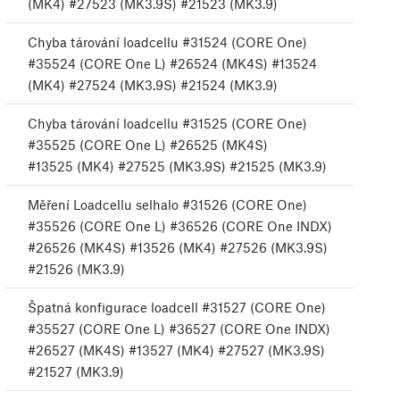
(MK4) #27523 (MK3.9S) #21523 (MK3.9)
Chyba tárování loadcellu #31524 (CORE One)
#35524 (CORE One L) #26524 (MK4S) #13524
(MK4) #27524 (MK3.9S) #21524 (MK3.9)
Chyba tárování loadcellu #31525 (CORE One)
#35525 (CORE One L) #26525 (MK4S)
#13525 (MK4) #27525 (MK3.9S) #21525 (MK3.9)
Měření Loadcellu selhalo #31526 (CORE One)
#35526 (CORE One L) #36526 (CORE One INDX)
#26526 (MK4S) #13526 (MK4) #27526 (MK3.9S)
#21526 (MK3.9)
Špatná konfigurace loadcell #31527 (CORE One)
#35527 (CORE One L) #36527 (CORE One INDX)
#26527 (MK4S) #13527 (MK4) #27527 (MK3.9S)
#21527 (MK3.9)