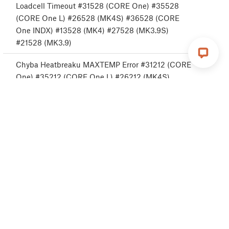
Loadcell Timeout #31528 (CORE One) #35528
(CORE One L) #26528 (MK4S) #36528 (CORE
One INDX) #13528 (MK4) #27528 (MK3.9S)
#21528 (MK3.9)
Chyba Heatbreaku MAXTEMP Error #31212 (CORE
One) #35212 (CORE One L) #26212 (MK4S)
#13212 (MK4) #27212 (MK3.9S) #21212 (MK3.9)
Senzor filamentu na Nextruderu (CORE One, CORE
One L, MK4/S, MK3.9/S, XL)
Modrá obrazovka smrti (BSOD) #31538 (CORE
One) #35538 (CORE One L) #36538 (CORE One
INDX) #26538 (MK4S) #13538 (MK4) #27538
(MK3.9S) #17538 (XL) #21538 (MK3.9) #28538
(MK3.5S) #23538 (MK3.5) #12538 (MINI)
Detekce zaseklého filamentu #31101 (CORE One)
#35101 (CORE One L) #26101 (MK4S) #13101