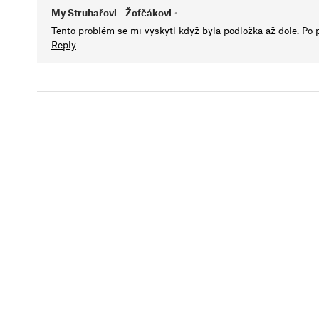
My Struhařovi - Žofčákovi
•
Tento problém se mi vyskytl když byla podložka až dole. Po p
Reply