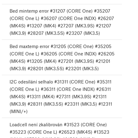
Bed mintemp error #31207 (CORE One) #35207
(CORE One L) #36207 (CORE One INDX) #26207
(MK4S) #13207 (MK4) #27207 (MK3.9S) #21207
(MK3.9) #28207 (MK3.5S) #23207 (MK3.5)
Bed maxtemp error #31205 (CORE One) #35205
(CORE One L) #36205 (CORE One INDX) #26205
(MK4S) #13205 (MK4) #27201 (MK3.9S) #21201
(MK3.9) #28201 (MK3.5S) #23201 (MK3.5)
I2C odesílání selhalo #31311 (CORE One) #35311
(CORE One L) #36311 (CORE One INDX) #26311
(MK4S) #13311 (MK4) #27311 (MK3.9S) #21311
(MK3.9) #28311 (MK3.5S) #23311 (MK3.5) #12311
(MINI/+)
Loadcell není zkalibrován #31523 (CORE One)
#35223 (CORE One L) #26523 (MK4S) #13523