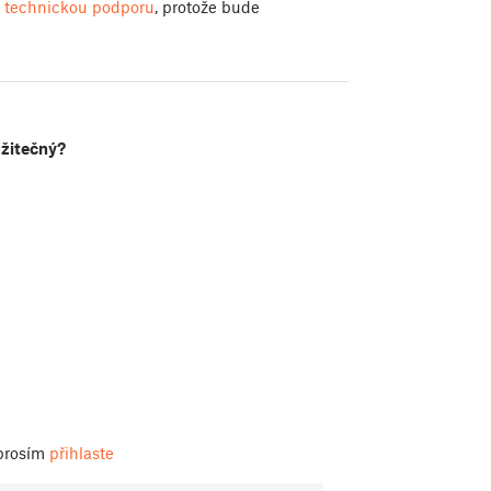
i
technickou podporu
, protože bude
užitečný?
 prosím
přihlaste