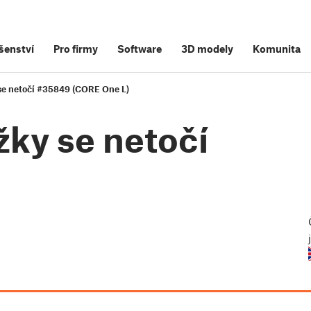
šenství
Pro firmy
Software
3D modely
Komunita
 se netočí #35849 (CORE One L)
žky se netočí