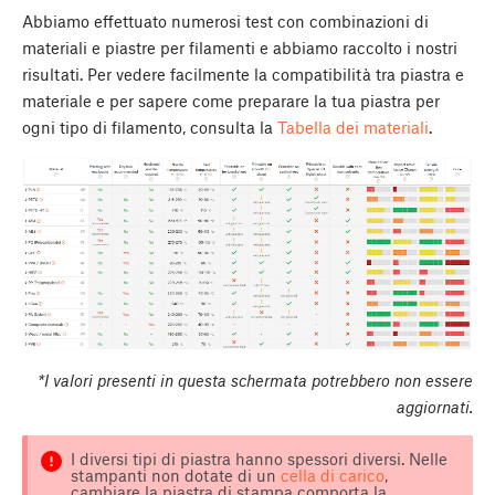
Abbiamo effettuato numerosi test con combinazioni di
materiali e piastre per filamenti e abbiamo raccolto i nostri
risultati. Per vedere facilmente la compatibilità tra piastra e
materiale e per sapere come preparare la tua piastra per
ogni tipo di filamento, consulta la
Tabella dei materiali
.
*I valori presenti in questa schermata potrebbero non essere
aggiornati.
I diversi tipi di piastra hanno spessori diversi. Nelle
stampanti non dotate di un
cella di carico
,
cambiare la piastra di stampa comporta la