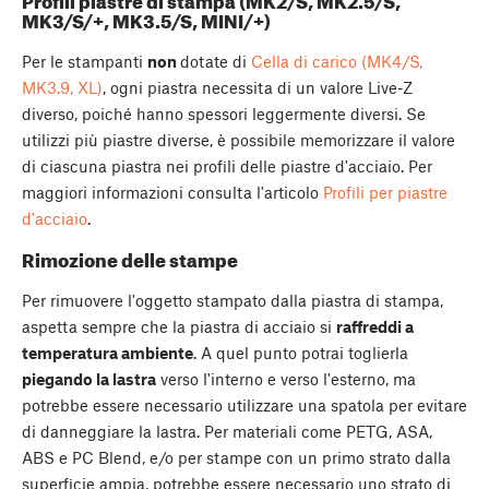
Profili piastre di stampa (MK2/S, MK2.5/S,
MK3/S/+, MK3.5/S, MINI/+)
Per le stampanti
non
dotate di
Cella di carico (MK4/S,
MK3.9, XL)
, ogni piastra necessita di un valore Live-Z
diverso, poiché hanno spessori leggermente diversi. Se
utilizzi più piastre diverse, è possibile memorizzare il valore
di ciascuna piastra nei profili delle piastre d'acciaio. Per
maggiori informazioni consulta l'articolo
Profili per piastre
d'acciaio
.
Rimozione delle stampe
Per rimuovere l'oggetto stampato dalla piastra di stampa,
aspetta sempre che la piastra di acciaio si
raffreddi a
temperatura ambiente
. A quel punto potrai toglierla
piegando la lastra
verso l'interno e verso l'esterno, ma
potrebbe essere necessario utilizzare una spatola per evitare
di danneggiare la lastra. Per materiali come PETG, ASA,
ABS e PC Blend, e/o per stampe con un primo strato dalla
superficie ampia, potrebbe essere necessario uno strato di