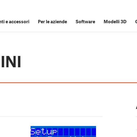
i e accessori
Per le aziende
Software
Modelli 3D
INI