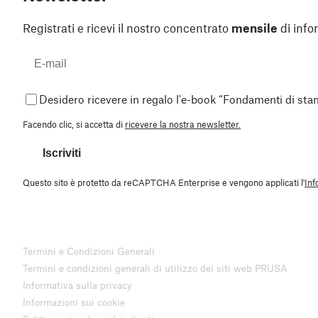
Registrati e ricevi il nostro concentrato
mensile
di info
Desidero ricevere in regalo l'e-book “Fondamenti di st
Facendo clic, si accetta di
ricevere la nostra newsletter.
Iscriviti
Questo sito è protetto da reCAPTCHA Enterprise e vengono applicati l'
Inf
Termini e Condizioni Generali
Termini e condizioni generali di utilizzo dei siti web PRUSA
Informativa sulla privacy
Informazioni sui cookie