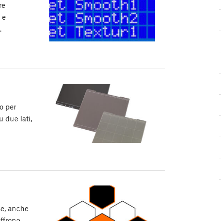
re
 e
…
o per
u due lati,
se, anche
offrono