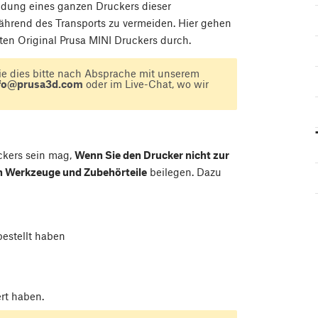
ndung eines ganzen Druckers dieser
rend des Transports zu vermeiden. Hier gehen
ten Original Prusa MINI Druckers durch.
ie dies bitte nach Absprache mit unserem
fo@prusa3d.com
oder im Live-Chat, wo wir
ckers sein mag,
Wenn Sie den Drucker nicht zur
en Werkzeuge und Zubehörteile
beilegen. Dazu
estellt haben
ert haben.