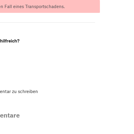
n Fall eines Transportschadens.
hilfreich?
ntar zu schreiben
entare