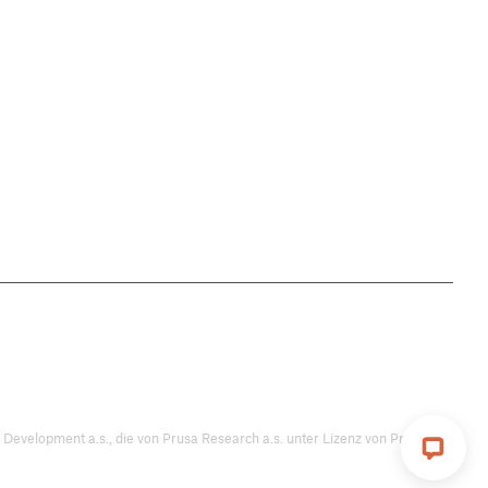
ent a.s., die von Prusa Research a.s. unter Lizenz von Prusa