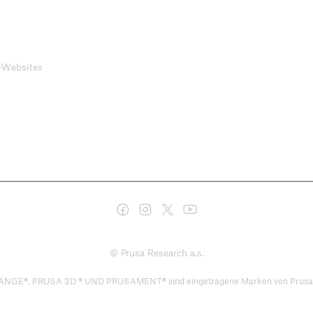
-Websites
© Prusa Research a.s.
PRUSA 3D ® UND PRUSAMENT® sind eingetragene Marken von Prusa Developm