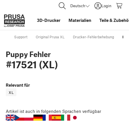
Deutsch
Login
3D-Drucker
Materialien
Teile
&
Zubehö
Support
Original Prusa XL
Drucker-Fehlerbehebung
Pup
Puppy Fehler
#17521 (XL)
Relevant für
XL
Artikel
ist auch in folgenden Sprachen verfügbar