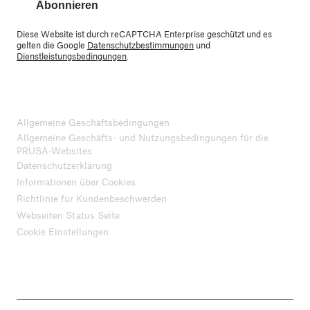
Abonnieren
Diese Website ist durch reCAPTCHA Enterprise geschützt und es
gelten die Google
Datenschutzbestimmungen
und
Dienstleistungsbedingungen
.
Allgemeine Geschäftsbedingungen
Allgemeine Geschäfts- und Nutzungsbedingungen für die
PRUSA-Websites
Datenschutzerklärung
Informationen über Cookies
Richtlinie für Kundenbeschwerden
Webseiten Status Seite
Cookie Einstellungen