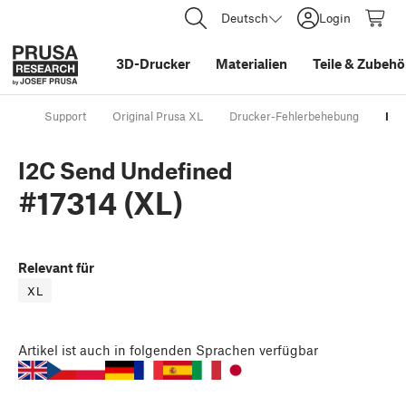
Deutsch
Login
3D-Drucker
Materialien
Teile
&
Zubehö
Support
Original Prusa XL
Drucker-Fehlerbehebung
I2C
I2C Send Undefined
#17314 (XL)
Relevant für
XL
Artikel
ist auch in folgenden Sprachen verfügbar