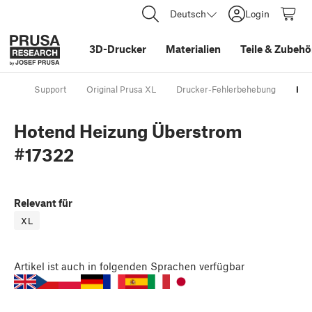
Deutsch
Login
3D-Drucker
Materialien
Teile
&
Zubehö
Support
Original Prusa XL
Drucker-Fehlerbehebung
Hot
Hotend Heizung Überstrom
#17322
Relevant für
XL
Artikel
ist auch in folgenden Sprachen verfügbar