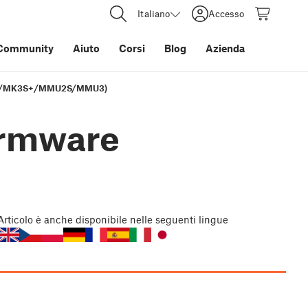
Italiano
Accesso
Community
Aiuto
Corsi
Blog
Azienda
2.5S/MK3S+/MMU2S/MMU3)
irmware
Articolo
è anche disponibile nelle seguenti lingue