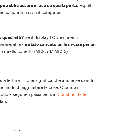
 potrebbe essere in uso su quella porta
. Espelli
ero, quindi riavvia il computer.
o quadretti?
Se il display LCD e il menù
mware, allora
è stato caricato un firmware per un
ato quello corretto (MK2.5S/ MK3S/
ola lettura", il che significa che anche se carichi
pre modo di aggiustare le cose. Quando il
todo è seguire i passi per un
Ripristino delle
dati.