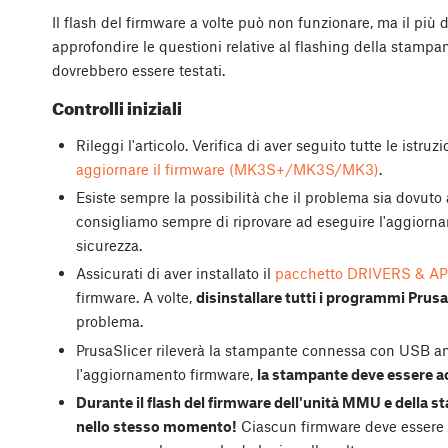
Il flash del firmware a volte può non funzionare, ma il più d
approfondire le questioni relative al flashing della stampant
dovrebbero essere testati.
Controlli iniziali
Rileggi l'articolo. Verifica di aver seguito tutte le istruz
aggiornare il firmware (MK3S+/MK3S/MK3)
.
Esiste sempre la possibilità che il problema sia dovuto
consigliamo sempre di riprovare ad eseguire l'aggiorn
sicurezza.
Assicurati di aver installato il
pacchetto DRIVERS & A
firmware. A volte,
disinstallare tutti i programmi Prusa
problema.
PrusaSlicer rileverà la stampante connessa con USB a
l'aggiornamento firmware,
la stampante deve essere a
Durante il flash del firmware dell'unità MMU e della 
nello stesso momento!
Ciascun firmware deve essere