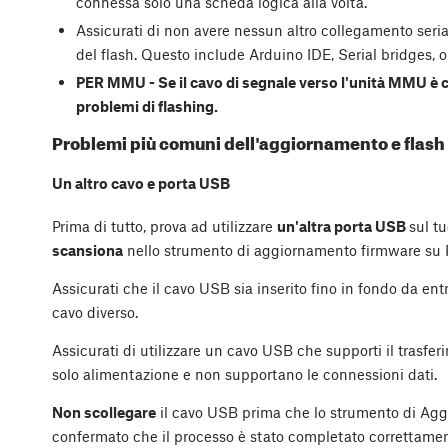
connessa solo una scheda logica alla volta.
Assicurati di non avere nessun altro collegamento seri
del flash. Questo include Arduino IDE, Serial bridges, o
PER MMU - Se il cavo di segnale verso l'unità MMU è 
problemi di flashing.
Problemi più comuni dell'aggiornamento e flash
Un altro cavo e porta USB
Prima di tutto, prova ad utilizzare
un'altra porta USB
sul t
scansiona
nello strumento di aggiornamento firmware su P
Assicurati che il cavo USB sia inserito fino in fondo da ent
cavo diverso.
Assicurati di utilizzare un cavo USB che supporti il trasfe
solo alimentazione e non supportano le connessioni dati.
Non scollegare
il cavo USB prima che lo strumento di Ag
confermato che il processo è stato completato correttamen