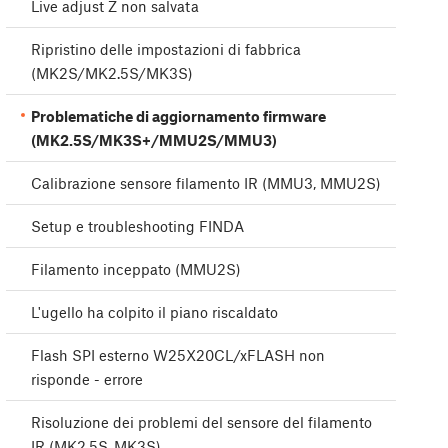
Live adjust Z non salvata
Ripristino delle impostazioni di fabbrica
(MK2S/MK2.5S/MK3S)
Problematiche di aggiornamento firmware
(MK2.5S/MK3S+/MMU2S/MMU3)
Calibrazione sensore filamento IR (MMU3, MMU2S)
Setup e troubleshooting FINDA
Filamento inceppato (MMU2S)
L'ugello ha colpito il piano riscaldato
Flash SPI esterno W25X20CL/xFLASH non
risponde - errore
Risoluzione dei problemi del sensore del filamento
IR (MK2.5S, MK3S)