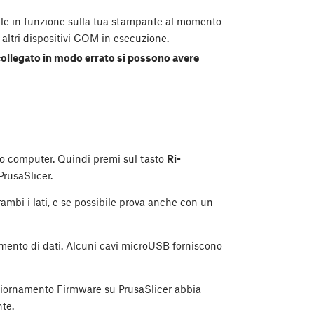
ale in funzione sulla tua stampante al momento
 altri dispositivi COM in esecuzione.
collegato in modo errato si possono avere
uo computer. Quindi premi sul tasto
Ri-
rusaSlicer.
rambi i lati, e se possibile prova anche con un
rimento di dati. Alcuni cavi microUSB forniscono
giornamento Firmware su PrusaSlicer abbia
te.