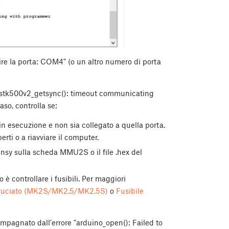
ire la porta: COM4" (o un altro numero di porta
e "stk500v2_getsync(): timeout communicating
so, controlla se:
in esecuzione e non sia collegato a quella porta.
rti o a riavviare il computer.
Einsy sulla scheda MMU2S o il file .hex del
è controllare i fusibili. Per maggiori
bruciato (MK2S/MK2.5/MK2.5S)
o
Fusibile
mpagnato dall'errore "arduino_open(): Failed to