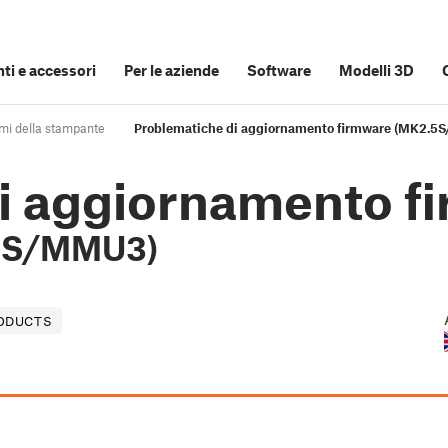
i e accessori
Per le aziende
Software
Modelli 3D
emi della stampante
Problematiche di aggiornamento firmware (MK
i aggiornamento f
2S/MMU3)
ODUCTS