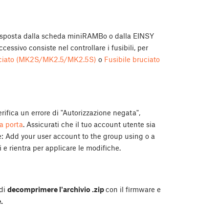
isposta dalla scheda miniRAMBo o dalla EINSY
ssivo consiste nel controllare i fusibili, per
uciato (MK2S/MK2.5/MK2.5S)
o
Fusibile bruciato
erifica un errore di "Autorizzazione negata",
a porta
. Assicurati che il tuo account utente sia
e:
Add your user account to the group using
o
a
i e rientra per applicare le modifiche.
 di
decomprimere l'archivio .zip
con il firmware e
.