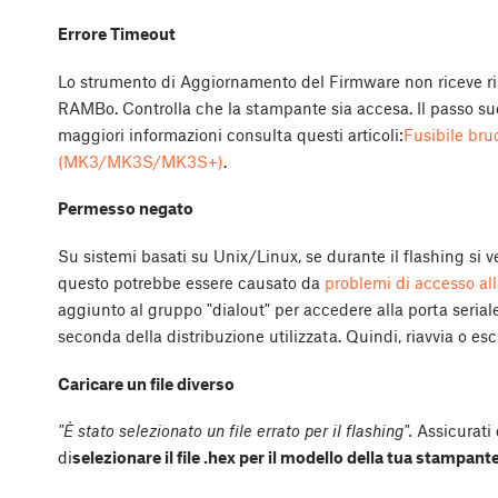
Errore Timeout
Lo strumento di Aggiornamento del Firmware non riceve r
RAMBo. Controlla che la stampante sia accesa. Il passo succe
maggiori informazioni consulta questi articoli:
Fusibile br
(MK3/MK3S/MK3S+)
.
Permesso negato
Su sistemi basati su Unix/Linux, se durante il flashing si v
questo potrebbe essere causato da
problemi di accesso all
aggiunto al gruppo "dialout" per accedere alla porta serial
seconda della distribuzione utilizzata. Quindi, riavvia o esc
Caricare un file diverso
"È stato selezionato un file errato per il flashing".
Assicurati
di
selezionare il file .hex per il modello della tua stampante