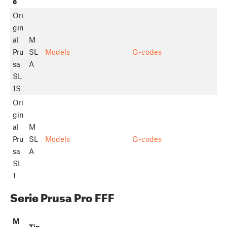
e
Ori
gin
al
M
Pru
SL
Models
G-codes
sa
A
SL
1S
Ori
gin
al
M
Pru
SL
Models
G-codes
sa
A
SL
1
Serie Prusa Pro FFF
M
Tip