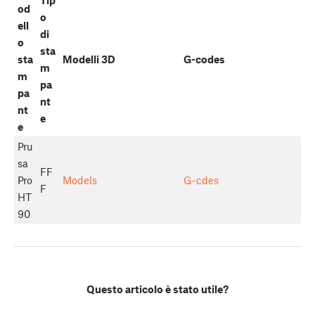
od
o
ell
di
o
sta
sta
Modelli 3D
G-codes
m
m
pa
pa
nt
nt
e
e
Pru
sa
FF
Pro
Models
G-cdes
F
HT
90
Questo articolo è stato utile?