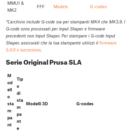
MMU1 &
FFF
Models
G-codes
MK2
*L'archivio include G-code sia per stampanti MK4 che MK3.9. I
G-code sono processati per Input Shaper e firmware
precedenti non Input Shaper. Per stampare i G-code Input
Shaper, assicurati che la tua stampante utilizzi il
firmware
5.0.0 o successivo
.
Serie Original Prusa SLA
M
Tip
od
o
ell
di
o
sta
sta
Modelli 3D
G-codes
m
m
pa
pa
nt
nt
e