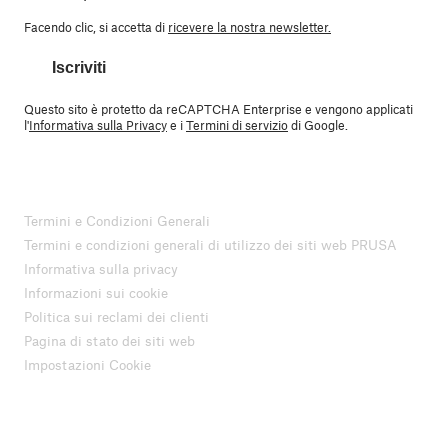
Facendo clic, si accetta di
ricevere la nostra newsletter.
Iscriviti
Questo sito è protetto da reCAPTCHA Enterprise e vengono applicati
l'
Informativa sulla Privacy
e i
Termini di servizio
di Google.
Termini e Condizioni Generali
Termini e condizioni generali di utilizzo dei siti web PRUSA
Informativa sulla privacy
Informazioni sui cookie
Politica sui reclami dei clienti
Pagina di stato dei siti web
Impostazioni Cookie