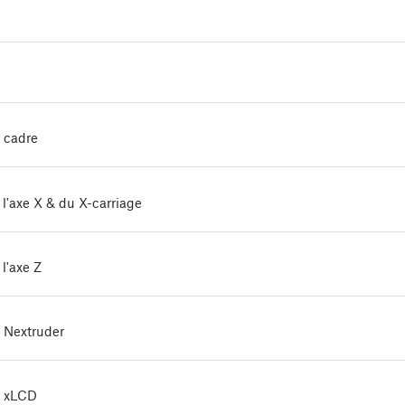
 cadre
l'axe X & du X-carriage
l'axe Z
 Nextruder
u xLCD