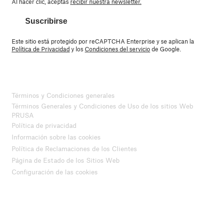
Al hacer clic, aceptas
recibir nuestra newsletter.
Suscribirse
Este sitio está protegido por reCAPTCHA Enterprise y se aplican la
Política de Privacidad
y los
Condiciones del servicio
de Google.
Términos y Condiciones generales
Términos Generales y Condiciones de Uso de los sitios Web
PRUSA
Política de privacidad
Información sobre las cookies
Política de Reclamaciones de los Clientes
Página de Estado de los Sitios Web
Configuración de las cookies