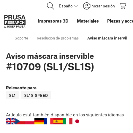
Español
Iniciar sesión
Impresoras 3D
Materiales
Piezas y acc
Soporte
Resolución de problemas
Aviso máscara inservible
Aviso máscara inservible
#10709 (SL1/SL1S)
Relevante para
SL1
SL1S SPEED
Artículo
está también disponible en los siguientes idiomas