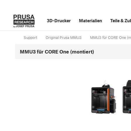
3D-Drucker
Materialien
Teile
&
Zu
Support
Original Prusa MMU3
MMU3 für CORE One (mo
MMU3 für CORE One (montiert)