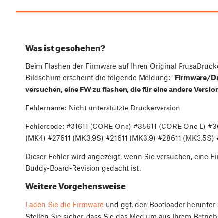
Was ist geschehen?
Beim Flashen der Firmware auf Ihren Original PrusaDrucke
Bildschirm erscheint die folgende Meldung: "
Firmware/Dr
versuchen, eine FW zu flashen, die für eine andere Versi
Fehlername: Nicht unterstützte Druckerversion
Fehlercode: #31611 (CORE One) #35611 (CORE One L) #3
(MK4) #27611 (MK3.9S) #21611 (MK3.9) #28611 (MK3.5S) #
Dieser Fehler wird angezeigt, wenn Sie versuchen, eine Fi
Buddy-Board-Revision gedacht ist.
Weitere Vorgehensweise
Laden Sie die Firmware
und ggf. den Bootloader herunter 
Stellen Sie sicher, dass Sie das Medium aus Ihrem Betrie