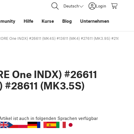
Deutsch
Login
munity
Hilfe
Kurse
Blog
Unternehmen
(CORE One INDX) #26611 (MK4S) #13611 (MK4) #27611 (MK3.9S) #21611 (MK3.9
RE One INDX) #26611
) #28611 (MK3.5S)
Artikel
ist auch in folgenden Sprachen verfügbar