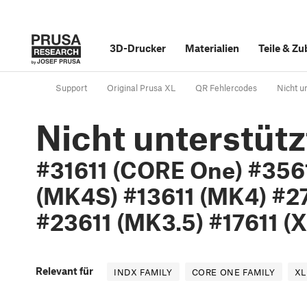
3D-Drucker
Materialien
Teile
&
Zu
Support
Original Prusa XL
QR Fehlercodes
Nicht u
Nicht unterstüt
#31611 (CORE One) #356
(MK4S) #13611 (MK4) #27
#23611 (MK3.5) #17611 (X
Relevant für
INDX FAMILY
CORE ONE FAMILY
XL