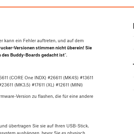
r kann ein Fehler auftreten, und auf dem
ucker-Versionen stimmen nicht überein! Sie
on des Buddy-Boards gedacht ist
".
6611 (CORE One INDX) #26611 (MK4S) #13611
23611 (MK3.5) #17611 (XL) #12611 (MINI)
rmware-Version zu flashen, die für eine andere
und übertragen Sie sie auf Ihren USB-Stick.
bssystem aushängen, bevor Sie es physisch