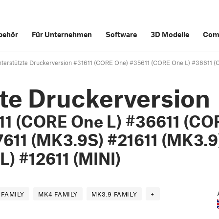
behör
Für Unternehmen
Software
3D Modelle
Com
nterstützte Druckerversion #31611 (CORE One) #35611 (CORE One L) #36611 
zte Druckerversion
11 (CORE One L) #36611 (CO
611 (MK3.9S) #21611 (MK3.9
L) #12611 (MINI)
 FAMILY
MK4 FAMILY
MK3.9 FAMILY
+