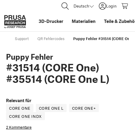
Deutsch
Login
3D-Drucker
Materialien
Teile
&
Zubehö
Support
QR Fehlercodes
Puppy Fehler #31514 (CORE One)
Puppy Fehler
#31514 (CORE One)
#35514 (CORE One L)
Relevant für
CORE ONE
CORE ONE L
CORE ONE+
CORE ONE INDX
2 Kommentare