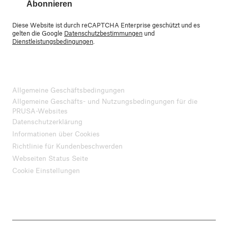
Abonnieren
Diese Website ist durch reCAPTCHA Enterprise geschützt und es
gelten die Google
Datenschutzbestimmungen
und
Dienstleistungsbedingungen
.
Allgemeine Geschäftsbedingungen
Allgemeine Geschäfts- und Nutzungsbedingungen für die
PRUSA-Websites
Datenschutzerklärung
Informationen über Cookies
Richtlinie für Kundenbeschwerden
Webseiten Status Seite
Cookie Einstellungen