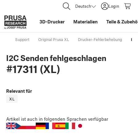
Deutsch
Login
3D-Drucker
Materialien
Teile
&
Zubehö
Support
Original Prusa XL
Drucker-Fehlerbehebung
I2C
I2C Senden fehlgeschlagen
#17311 (XL)
Relevant für
XL
Artikel
ist auch in folgenden Sprachen verfügbar