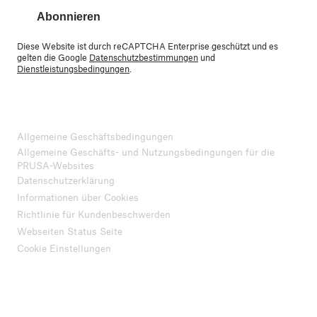
Abonnieren
Diese Website ist durch reCAPTCHA Enterprise geschützt und es
gelten die Google
Datenschutzbestimmungen
und
Dienstleistungsbedingungen
.
Allgemeine Geschäftsbedingungen
Allgemeine Geschäfts- und Nutzungsbedingungen für die
PRUSA-Websites
Datenschutzerklärung
Informationen über Cookies
Richtlinie für Kundenbeschwerden
Webseiten Status Seite
Cookie Einstellungen