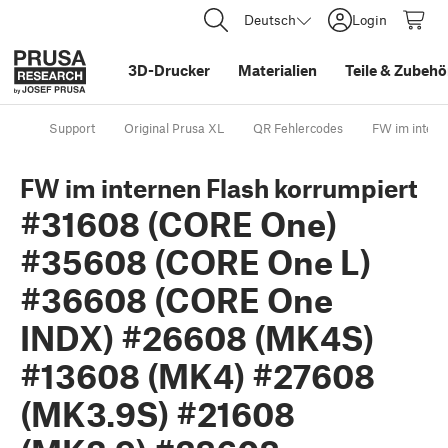
Deutsch
Login
3D-Drucker
Materialien
Teile
&
Zubehö
Support
Original Prusa XL
QR Fehlercodes
FW im inter
FW im internen Flash korrumpiert
#31608 (CORE One)
#35608 (CORE One L)
#36608 (CORE One
INDX) #26608 (MK4S)
#13608 (MK4) #27608
(MK3.9S) #21608