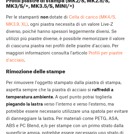
Profili piastre di stampa (MK2/S, MK2.5/S,
MK3/S/+, MK3.5/S, MINI/+)
Per le stampanti
non
dotate di
Cella di carico (MK4/S,
MK3.9, XL)
, ogni piastra necessita di un valore Live-Z
diverso, poiché hanno spessori leggermente diversi. Se
utilizzi più piastre diverse, è possibile memorizzare il valore
di ciascuna piastra nei profili delle piastre d'acciaio. Per
maggiori informazioni consulta l'articolo
Profili per piastre
d'acciaio
.
Rimozione delle stampe
Per rimuovere l'oggetto stampato dalla piastra di stampa,
aspetta sempre che la piastra di acciaio si
raffreddi a
temperatura ambiente
. A quel punto potrai toglierla
piegando la lastra
verso l'interno e verso l'esterno, ma
potrebbe essere necessario utilizzare una spatola per evitare
di danneggiare la lastra. Per materiali come PETG, ASA,
ABS e PC Blend, e/o per stampe con un primo strato dalla
superficie ampia, potrebbe essere necessario uno strato di