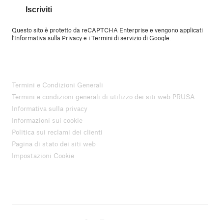
Iscriviti
Questo sito è protetto da reCAPTCHA Enterprise e vengono applicati
l'
Informativa sulla Privacy
e i
Termini di servizio
di Google.
Termini e Condizioni Generali
Termini e condizioni generali di utilizzo dei siti web PRUSA
Informativa sulla privacy
Informazioni sui cookie
Politica sui reclami dei clienti
Pagina di stato dei siti web
Impostazioni Cookie