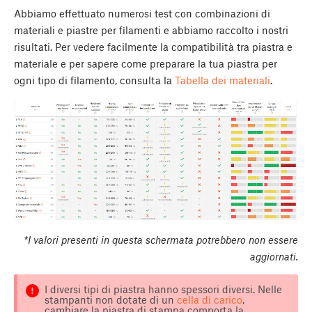
Abbiamo effettuato numerosi test con combinazioni di
materiali e piastre per filamenti e abbiamo raccolto i nostri
risultati. Per vedere facilmente la compatibilità tra piastra e
materiale e per sapere come preparare la tua piastra per
ogni tipo di filamento, consulta la
Tabella dei materiali
.
*I valori presenti in questa schermata potrebbero non essere
aggiornati.
I diversi tipi di piastra hanno spessori diversi. Nelle
stampanti non dotate di un
cella di carico
,
cambiare la piastra di stampa comporta la