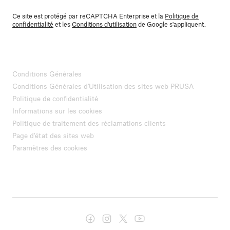
Ce site est protégé par reCAPTCHA Enterprise et la
Politique de
confidentialité
et les
Conditions d'utilisation
de Google s'appliquent.
Conditions Générales
Conditions Générales d'Utilisation des sites web PRUSA
Politique de confidentialité
Informations sur les cookies
Politique de traitement des réclamations clients
Page d'état des sites web
Paramètres des cookies