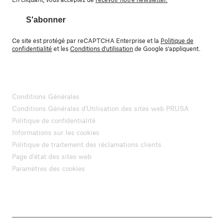
S'abonner
Ce site est protégé par reCAPTCHA Enterprise et la
Politique de
confidentialité
et les
Conditions d'utilisation
de Google s'appliquent.
Conditions Générales
Conditions Générales d'Utilisation des sites web PRUSA
Politique de confidentialité
Informations sur les cookies
Politique de traitement des réclamations clients
Page d'état des sites web
Paramètres des cookies