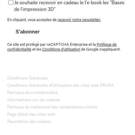
Je souhaite recevoir en cadeau le l'e-book les "Bases
de l'impression 3D"
En cliquant, vous acceptez de
recevoir notre newsletter.
S'abonner
Ce site est protégé par reCAPTCHA Enterprise et la
Politique de
confidentialité
et les
Conditions d'utilisation
de Google s'appliquent.
Conditions Générales
Conditions Générales d'Utilisation des sites web PRUSA
Politique de confidentialité
Informations sur les cookies
Politique de traitement des réclamations clients
Page d'état des sites web
Paramètres des cookies