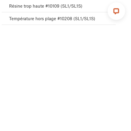
Résine trop haute #10109 (SL1/SL1S)
Température hors plage #10208 (SL1/SL1S)
Erreur de température des LED UV #10209
(SL1/SL1S)
Exemples d'impression absents #10523 (SL1/SL1S)
Clé USB non détectée #10528 (SL1/SL1S)
Surchauffe de l'A64 #10207 (SL1/SL1S)
Panneau LED UV déconnecté #10321 (SL1/SL1S)
Problème avec la carte Boost #10320 (SL1S)
Impossible de lire le projet #10539 (SL1/SL1S)
La mesure de la résine a échoué #10124 (SL1/SL1S)