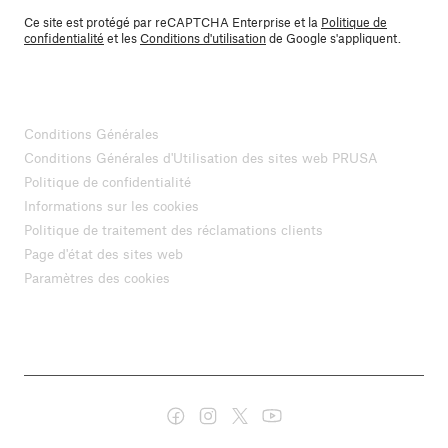
Ce site est protégé par reCAPTCHA Enterprise et la
Politique de
confidentialité
et les
Conditions d'utilisation
de Google s'appliquent.
Conditions Générales
Conditions Générales d'Utilisation des sites web PRUSA
Politique de confidentialité
Informations sur les cookies
Politique de traitement des réclamations clients
Page d'état des sites web
Paramètres des cookies