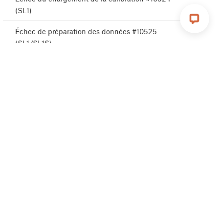
(SL1)
Échec de préparation des données #10525
(SL1/SL1S)
Échec données assistant #10526 (SL1/SL1S)
Erreur numéro de série #10527 (SL1/SL1S)
Échec de réécriture des données #10530
(SL1/SL1S)
Aucunes données de calibration UV #10532 (SL1)
Erreur de données UV #10533 (SL1)
Erreur d'utilisation de l'écran #10535 (SL1)
Erreur de nom d'hôte #10536 (SL1/SL1S)