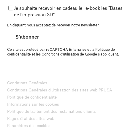
Je souhaite recevoir en cadeau le l'e-book les "Bases
de l'impression 3D"
En cliquant, vous acceptez de
recevoir notre newsletter.
S'abonner
Ce site est protégé par reCAPTCHA Enterprise et la
Politique de
confidentialité
et les
Conditions d'utilisation
de Google s'appliquent.
Conditions Générales
Conditions Générales d'Utilisation des sites web PRUSA
Politique de confidentialité
Informations sur les cookies
Politique de traitement des réclamations clients
Page d'état des sites web
Paramètres des cookies