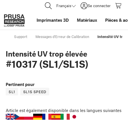
Français
Se connecter
Imprimantes 3D
Matériaux
Pièces
&
ac
Support
Messages d'Erreur de Calibration
Intensité UV trop
Intensité UV trop élevée
#10317 (SL1/SL1S)
Pertinent pour
SL1
SL1S SPEED
Article
est également disponible dans les langues suivantes