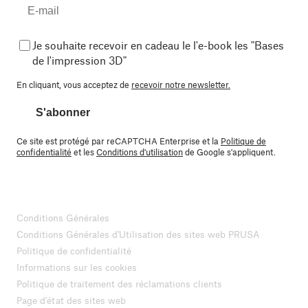
Je souhaite recevoir en cadeau le l'e-book les "Bases
de l'impression 3D"
En cliquant, vous acceptez de
recevoir notre newsletter.
S'abonner
Ce site est protégé par reCAPTCHA Enterprise et la
Politique de
confidentialité
et les
Conditions d'utilisation
de Google s'appliquent.
Conditions Générales
Conditions Générales d'Utilisation des sites web PRUSA
Politique de confidentialité
Informations sur les cookies
Politique de traitement des réclamations clients
Page d'état des sites web