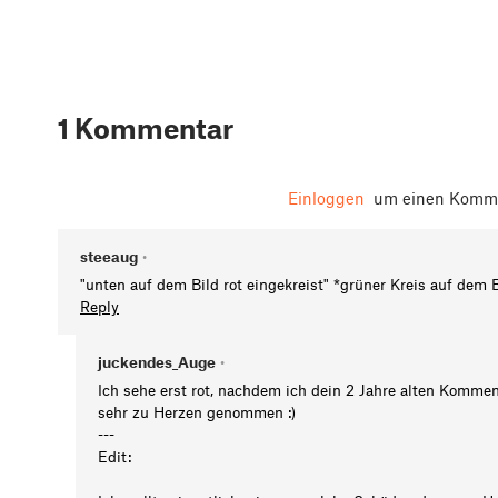
1 Kommentar
Einloggen
um einen Komme
steeaug
•
"unten auf dem Bild rot eingekreist" *grüner Kreis auf dem B
Reply
juckendes_Auge
•
Ich sehe erst rot, nachdem ich dein 2 Jahre alten Komme
sehr zu Herzen genommen :)
---
Edit: