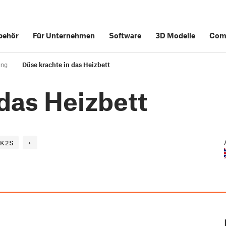
behör
Für Unternehmen
Software
3D Modelle
Com
ung
Düse krachte in das Heizbett
das Heizbett
K2S
+