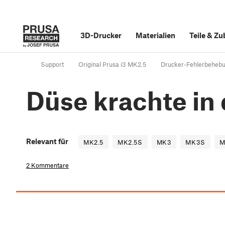
3D-Drucker
Materialien
Teile
&
Zu
Support
Original Prusa i3 MK2.5
Drucker-Fehlerbeheb
Düse krachte in 
Relevant für
MK2.5
MK2.5S
MK3
MK3S
M
2 Kommentare