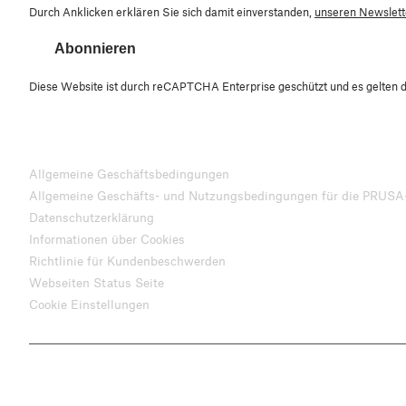
Durch Anklicken erklären Sie sich damit einverstanden,
unseren Newslette
Abonnieren
Diese Website ist durch reCAPTCHA Enterprise geschützt und es gelten 
Allgemeine Geschäftsbedingungen
Allgemeine Geschäfts- und Nutzungsbedingungen für die PRUSA
Datenschutzerklärung
Informationen über Cookies
Richtlinie für Kundenbeschwerden
Webseiten Status Seite
Cookie Einstellungen