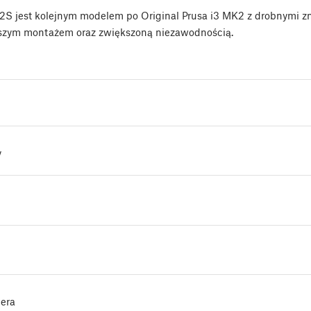
K2S jest kolejnym modelem po Original Prusa i3 MK2 z drobnymi 
jszym montażem oraz zwiększoną niezawodnością.
y
dera