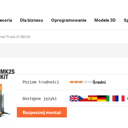
cesoria
Dla biznesu
Oprogramowanie
Modele 3D
S
inal Prusa i3 MK2S
Średni
Poziom trudności
Dostępne języki
Rozpocznij montaż