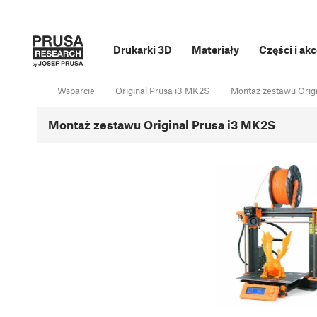
Drukarki 3D
Materiały
Części i ak
Wsparcie
Original Prusa i3 MK2S
Montaż zestawu Orig
Montaż zestawu Original Prusa i3 MK2S