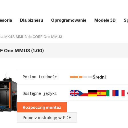
cesoria
Dla biznesu
Oprogramowanie
Modele 3D
S
Prusa MK4S MMU3 do CORE One MMU3
E One MMU3 (1.00)
Średni
Poziom trudności
Dostępne języki
Rozpocznij montaż
Pobierz instrukcję w PDF