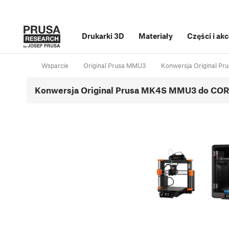
Drukarki 3D
Materiały
Części i ak
Wsparcie
Original Prusa MMU3
Konwersja Original 
Konwersja Original Prusa MK4S MMU3 do COR