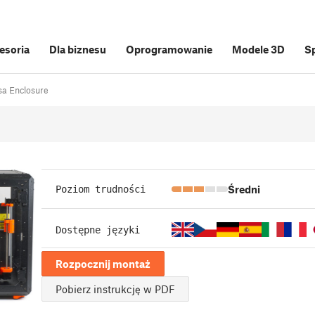
cesoria
Dla biznesu
Oprogramowanie
Modele 3D
S
sa Enclosure
Średni
Poziom trudności
Dostępne języki
Rozpocznij montaż
Pobierz instrukcję w PDF