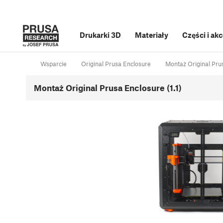
Drukarki 3D
Materiały
Części i ak
Wsparcie
Original Prusa Enclosure
Montaż Original Pru
Montaż Original Prusa Enclosure (1.1)