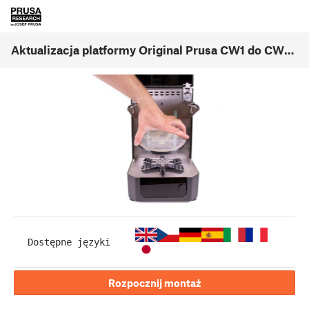
Aktualizacja platformy Original Prusa CW1 do CW1S (1.00)
Dostępne języki
Rozpocznij montaż