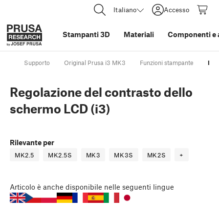
Italiano
Accesso
Stampanti 3D
Materiali
Componenti e 
Supporto
Original Prusa i3 MK3
Funzioni stampante
Reg
Regolazione del contrasto dello
schermo LCD (i3)
Rilevante per
MK2.5
MK2.5S
MK3
MK3S
MK2S
+
Articolo
è anche disponibile nelle seguenti lingue