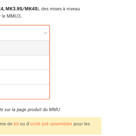
K4, MK3.9S/MK4S
), des mises à niveau
er le MMU3.
te sur la page produit du MMU
orme de
kit
ou d'
unité pré-assemblée
pour les