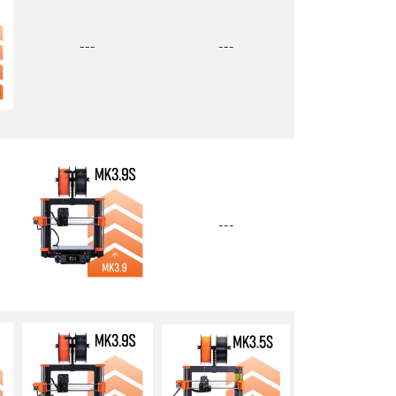
---
---
---