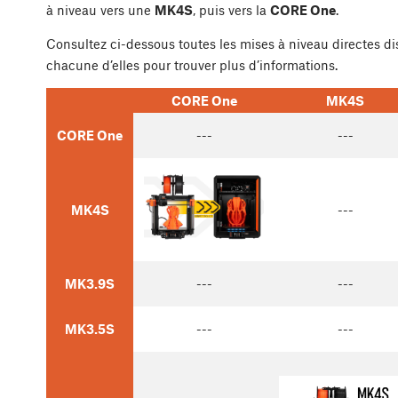
à niveau vers une
MK4S
, puis vers la
CORE One
.
Consultez ci-dessous toutes les mises à niveau directes d
chacune d’elles pour trouver plus d’informations.
CORE One
MK4S
CORE One
---
---
MK4S
---
MK3.9S
---
---
MK3.5S
---
---