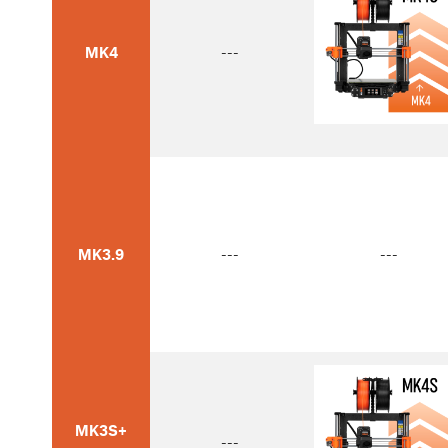
MK4
---
MK3.9
---
---
MK3S+
---