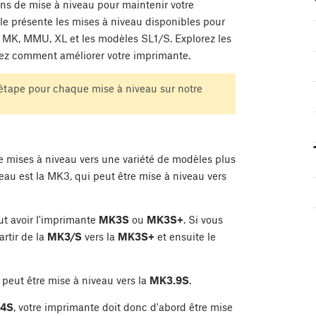
ns de mise à niveau pour maintenir votre
cle présente les mises à niveau disponibles pour
 MK, MMU, XL et les modèles SL1/S. Explorez les
ez comment améliorer votre imprimante.
 étape pour chaque mise à niveau sur notre
e mises à niveau vers une variété de modèles plus
eau est la MK3, qui peut être mise à niveau vers
aut avoir l'imprimante
MK3S
ou
MK3S+
. Si vous
rtir de la
MK3/S
vers la
MK3S+
et ensuite le
peut être mise à niveau vers la
MK3.9S
.
4S
, votre imprimante doit donc d'abord être mise