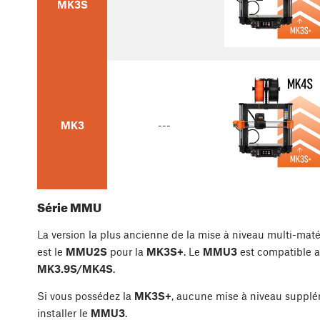
MK3S
MK3
---
Série MMU
La version la plus ancienne de la mise à niveau multi-maté
est le
MMU2S
pour la
MK3S+
. Le
MMU3
est compatible a
MK3.9S/MK4S
.
Si vous possédez la
MK3S+
, aucune mise à niveau supplé
installer le
MMU3
.