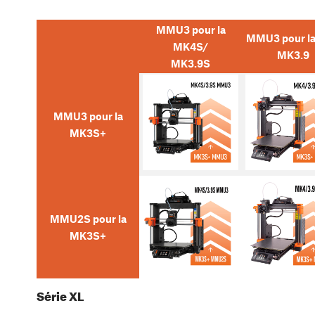
MMU3 pour la
MMU3 pour l
MK4S/
MK3.9
MK3.9S
MMU3 pour la
MK3S+
MMU2S pour la
MK3S+
Série XL