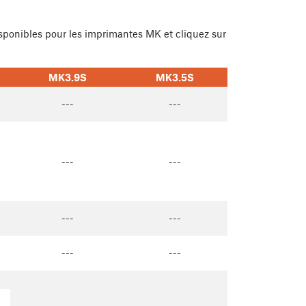
isponibles pour les imprimantes MK et cliquez sur
MK3.9S
MK3.5S
---
---
---
---
---
---
---
---