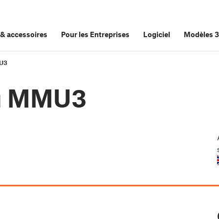
&
accessoires
Pour les Entreprises
Logiciel
Modèles 
MU3
du MMU3