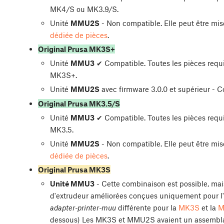
MK4/S ou MK3.9/S.
Unité
MMU2S
- Non compatible. Elle peut être mis
dédiée de pièces
.
Original Prusa MK3S+
Unité
MMU3
✔ Compatible. Toutes les pièces requ
MK3S+.
Unité
MMU2S
avec firmware 3.0.0 et supérieur - C
Original Prusa MK3.5/S
Unité
MMU3
✔ Compatible. Toutes les pièces requ
MK3.5.
Unité
MMU2S
- Non compatible. Elle peut être mis
dédiée de pièces
.
Original Prusa MK3S
Unité MMU3
- Cette combinaison est possible, ma
d'extrudeur améliorées conçues uniquement pour l'e
adapter-printer-muu
différente pour la
MK3S
et la
M
dessous) Les MK3S et MMU2S avaient un assemblag