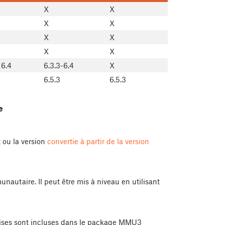
X
X
X
X
X
X
X
X
 6.4
6.3.3-6.4
X
6.5.3
6.5.3
e
 ou la version
convertie à partir de la version
utaire. Il peut être mis à niveau en utilisant
uises sont incluses dans le package MMU3