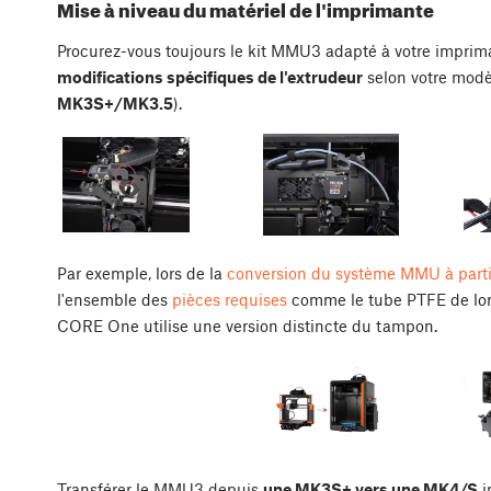
Mise à niveau du matériel de l'imprimante
Procurez-vous toujours le kit MMU3 adapté à votre imprim
modifications spécifiques de l'extrudeur
selon votre modè
MK3S+/MK3.5
).
Par exemple, lors de la
conversion du système MMU à part
l'ensemble des
pièces requises
comme le tube PTFE de long
CORE One utilise une version distincte du tampon.
Transférer le MMU3 depuis
une MK3S+ vers une MK4/S
i