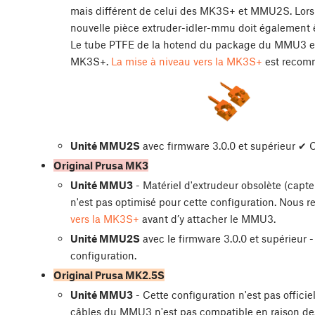
mais différent de celui des MK3S+ et MMU2S. Lors
nouvelle pièce extruder-idler-mmu doit également 
Le tube PTFE de la hotend du package du MMU3 es
MK3S+.
La mise à niveau vers la MK3S+
est recomm
Unité MMU2S
avec firmware 3.0.0 et supérieur ✔ 
Original Prusa MK3
Unité MMU3
- Matériel d'extrudeur obsolète (capte
n'est pas optimisé pour cette configuration. Nou
vers la MK3S+
avant d’y attacher le MMU3.
Unité MMU2S
avec le firmware 3.0.0 et supérieur -
configuration.
Original Prusa MK2.5S
Unité MMU3
- Cette configuration n'est pas offic
câbles du MMU3 n'est pas compatible en raison des