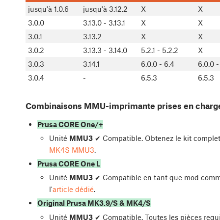
jusqu'à 1.0.6
jusqu'à 3.12.2
X
X
3.0.0
3.13.0 - 3.13.1
X
X
3.0.1
3.13.2
X
X
3.0.2
3.13.3 - 3.14.0
5.2.1 - 5.2.2
X
3.0.3
3.14.1
6.0.0 - 6.4
6.0.0 -
3.0.4
-
6.5.3
6.5.3
Combinaisons MMU-imprimante prises en charg
Prusa CORE One/+
Unité
MMU3
✔ Compatible. Obtenez le kit complet
MK4S MMU3
.
Prusa CORE One L
Unité
MMU3
✔ Compatible en tant que mod communa
l'
article dédié
.
Original Prusa MK3.9/S & MK4/S
Unité
MMU3
✔ Compatible. Toutes les pièces req