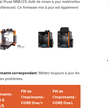
nal Prusa MMU2S, doté de mises à jour matérielles
ultérieure). Ce firmware mis à jour est également
rimante correspondant
. Mettez toujours à jour les
 les problèmes.
FW de
FW de
imante :
l'imprimante :
l'imprimante :
S &
CORE One/+
CORE One L
/S