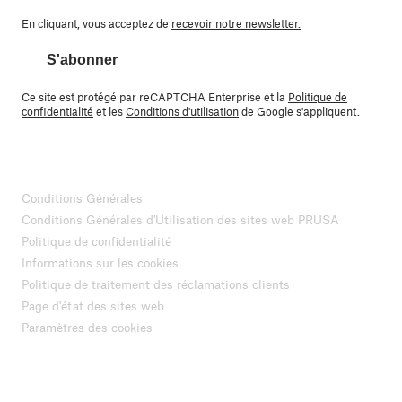
En cliquant, vous acceptez de
recevoir notre newsletter.
S'abonner
Ce site est protégé par reCAPTCHA Enterprise et la
Politique de
confidentialité
et les
Conditions d'utilisation
de Google s'appliquent.
Conditions Générales
Conditions Générales d'Utilisation des sites web PRUSA
Politique de confidentialité
Informations sur les cookies
Politique de traitement des réclamations clients
Page d'état des sites web
Paramètres des cookies