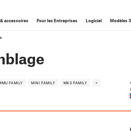
&
accessoires
Pour les Entreprises
Logiciel
Modèles 
e
mblage
MMU FAMILY
MINI FAMILY
MK3 FAMILY
+