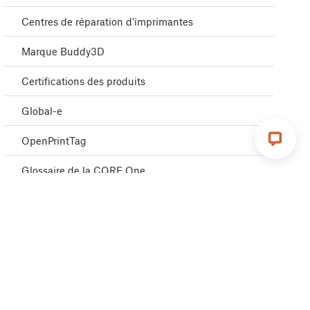
Centres de réparation d'imprimantes
Marque Buddy3D
Certifications des produits
Global-e
OpenPrintTag
Glossaire de la CORE One
Glossaire de la CORE One L
Glossaire de la MK4S
Glossaire du MMU3
Emballage de l'imprimante MINI pour retour -
Matériel d'emballage personnalisé