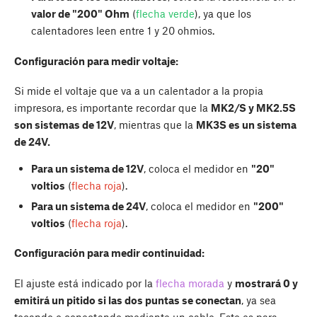
valor de "200" Ohm
(
flecha verde
), ya que los
calentadores leen entre 1 y 20 ohmios.
Configuración para medir voltaje:
Si mide el voltaje que va a un calentador a la propia
impresora, es importante recordar que la
MK2/S y MK2.5S
son sistemas de 12V
, mientras que la
MK3S es un sistema
de 24V.
Para un sistema de 12V
, coloca el medidor en
"20"
voltios
(
flecha roja
).
Para un sistema de 24V
, coloca el medidor en
"200"
voltios
(
flecha roja
).
Configuración para medir continuidad:
El ajuste está indicado por la
flecha morada
y
mostrará 0 y
emitirá un pitido si las dos puntas se conectan
, ya sea
tocando o conectando mediante un cable. Esto es para