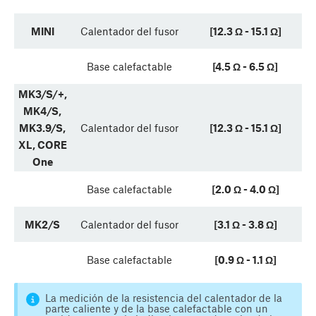
MINI
Calentador del fusor
[12.3 Ω - 15.1 Ω]
Base calefactable
[4.5 Ω - 6.5 Ω]
MK3/S/+,
MK4/S,
MK3.9/S,
Calentador del fusor
[12.3 Ω - 15.1 Ω]
XL, CORE
One
Base calefactable
[2.0 Ω - 4.0 Ω]
MK2/S
Calentador del fusor
[3.1 Ω - 3.8 Ω]
Base calefactable
[0.9 Ω - 1.1 Ω]
La medición de la resistencia del calentador de la
parte caliente y de la base calefactable con un