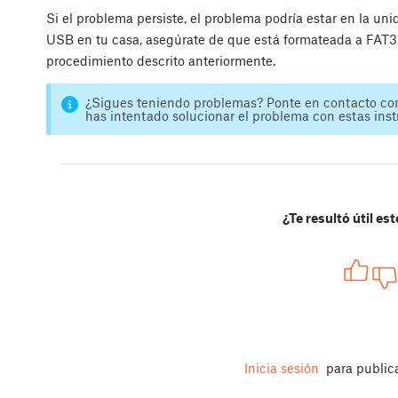
Si el problema persiste, el problema podría estar en la un
USB en tu casa, asegúrate de que está formateada a FAT32
procedimiento descrito anteriormente.
¿Sigues teniendo problemas? Ponte en contacto co
has intentado solucionar el problema con estas inst
¿Te resultó útil est
Inicia sesión
para public