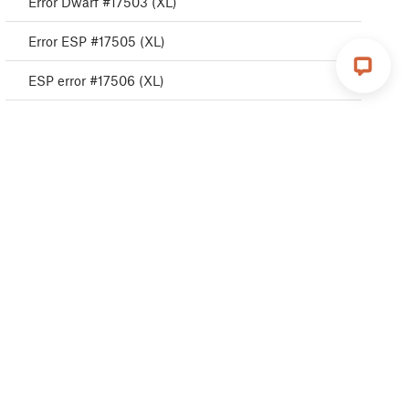
Error Dwarf #17503 (XL)
Error ESP #17505 (XL)
ESP error #17506 (XL)
Error ESP #17504 (XL)
Emergency stop #17510 (XL)
Puppy error #17511 (XL)
Puppy error #17512 (XL)
Puppy error #17513 (XL)
Puppy error #17515 (XL)
Error Puppy #17516 (XL)
Puppy error #17517 (XL)