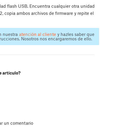
idad flash USB. Encuentra cualquier otra unidad
, copia ambos archivos de firmware y repite el
n nuestra
atención al cliente
y hazles saber que
rucciones. Nosotros nos encargaremos de ello.
e artículo?
ar un comentario