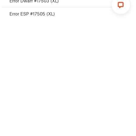
Error Dwarf #17503 (XL)
Error ESP #17505 (XL)
ESP error #17506 (XL)
Error ESP #17504 (XL)
Emergency stop #17510 (XL)
Puppy error #17511 (XL)
Puppy error #17512 (XL)
Puppy error #17513 (XL)
Puppy error #17515 (XL)
Error Puppy #17516 (XL)
Puppy error #17517 (XL)