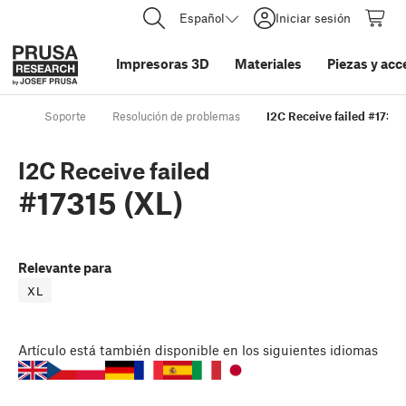
Español
Iniciar sesión
Impresoras 3D
Materiales
Piezas y acc
Soporte
Resolución de problemas
I2C Receive failed #17315
I2C Receive failed
#17315 (XL)
Relevante para
XL
Artículo
está también disponible en los siguientes idiomas