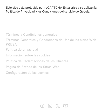
Este sitio está protegido por reCAPTCHA Enterprise y se aplican la
Política de Privacidad
y los
Condiciones del servicio
de Google.
Términos y Condiciones generales
Términos Generales y Condiciones de Uso de los sitios Web
PRUSA
Política de privacidad
Información sobre las cookies
Política de Reclamaciones de los Clientes
Página de Estado de los Sitios Web
Configuración de las cookies