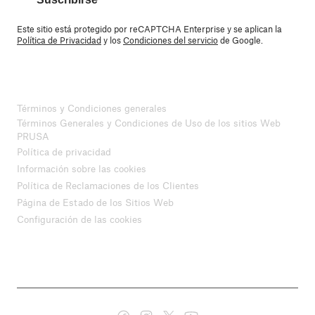
Este sitio está protegido por reCAPTCHA Enterprise y se aplican la
Política de Privacidad
y los
Condiciones del servicio
de Google.
Términos y Condiciones generales
Términos Generales y Condiciones de Uso de los sitios Web
PRUSA
Política de privacidad
Información sobre las cookies
Política de Reclamaciones de los Clientes
Página de Estado de los Sitios Web
Configuración de las cookies