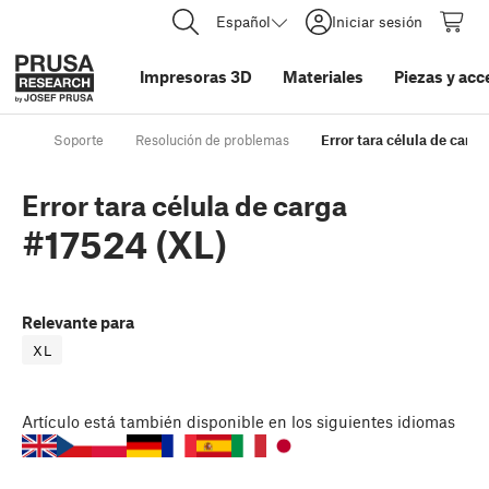
Español
Iniciar sesión
Impresoras 3D
Materiales
Piezas y acc
Soporte
Resolución de problemas
Error tara célula de carg
Error tara célula de carga
#17524 (XL)
Relevante para
XL
Artículo
está también disponible en los siguientes idiomas